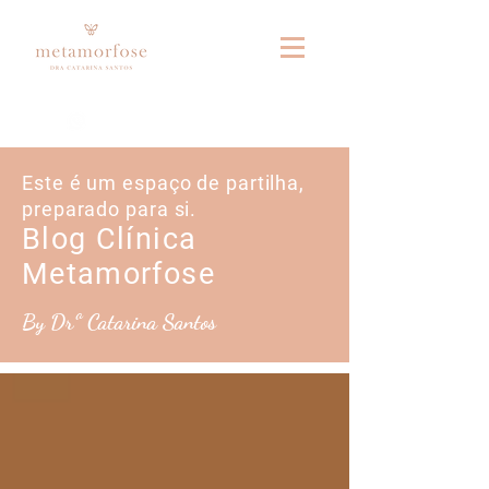
Fale connosco no whatsapp
Este é um espaço de partilha,
preparado para si.
Blog Clínica
Metamorfose
By Drª Catarina Santos