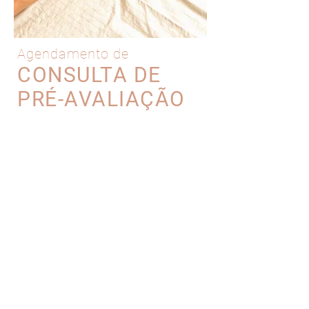
Agendamento de
CONSULTA DE
PRÉ-AVALIAÇÃO
Na nossa clínica, o primeiro agendamento é
uma consulta de pré-avaliação, de forma a
poder realizar um diagnóstico de viabilidade do
procedimento que deseja concretizar, face aos
resultados pretendidos.
AGENDAR CONSULTA
Estamos em Odivelas