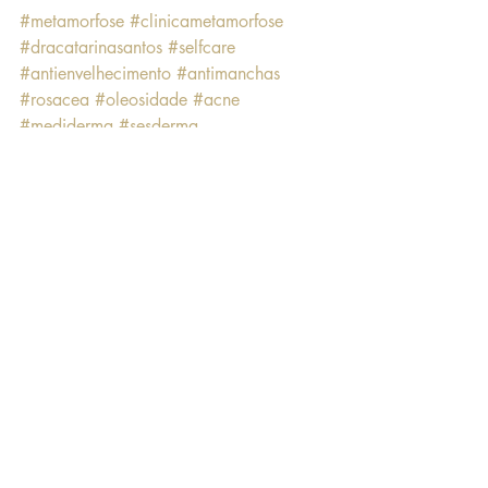
#metamorfose
#clinicametamorfose
#dracatarinasantos
#selfcare
#antienvelhecimento
#antimanchas
#rosacea
#oleosidade
#acne
#mediderma
#sesderma
Posts recentes
Ver tudo