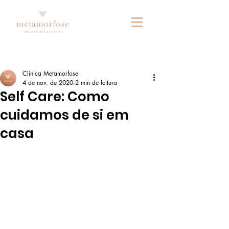
Fale connosco no whatsapp
Clínica Metamorfose
4 de nov. de 2020
2 min de leitura
Self Care: Como
cuidamos de si em
casa