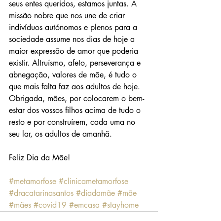
seus entes queridos, estamos juntas. A 
missão nobre que nos une de criar 
indivíduos autónomos e plenos para a 
sociedade assume nos dias de hoje a 
maior expressão de amor que poderia 
existir. Altruísmo, afeto, perseverança e 
abnegação, valores de mãe, é tudo o 
que mais falta faz aos adultos de hoje. 
Obrigada, mães, por colocarem o bem-
estar dos vossos filhos acima de tudo o 
resto e por construírem, cada uma no 
seu lar, os adultos de amanhã. 
Feliz Dia da Mãe!
#metamorfose
#clinicametamorfose
#dracatarinasantos
#diadamãe
#mãe
#mães
#covid19
#emcasa
#stayhome