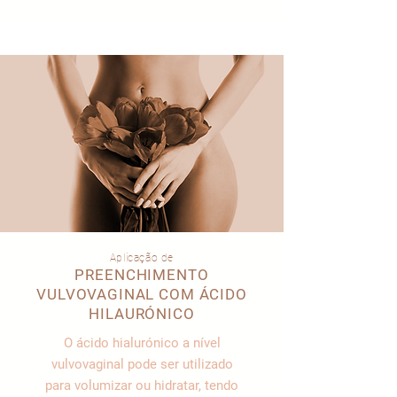
Aplicação de
PREENCHIMENTO
VULVOVAGINAL COM ÁCIDO
HILAURÓNICO
O ácido hialurónico a nível
vulvovaginal pode ser utilizado
para volumizar ou hidratar, tendo