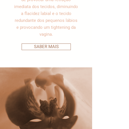
imediata dos tecidos, diminuindo
a flacidez labial e o tecido
redundante dos pequenos lábios
e provocando um tightening da
vagina.
SABER MAIS