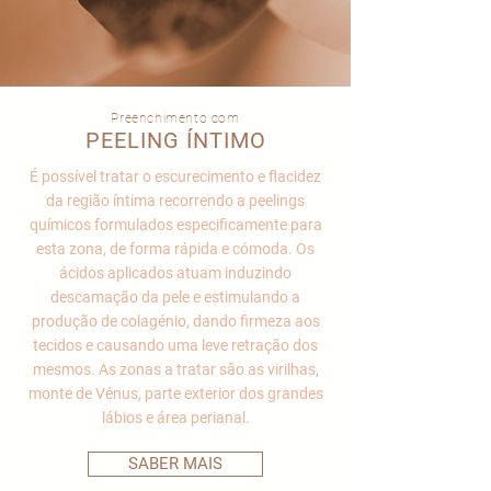
Preenchimento com
PEELING ÍNTIMO
É possível tratar o escurecimento e flacidez
da região íntima recorrendo a peelings
químicos formulados especificamente para
esta zona, de forma rápida e cómoda. Os
ácidos aplicados atuam induzindo
descamação da pele e estimulando a
produção de colagénio, dando firmeza aos
tecidos e causando uma leve retração dos
mesmos. As zonas a tratar são as virilhas,
monte de Vénus, parte exterior dos grandes
lábios e área perianal.
SABER MAIS