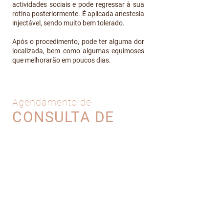
actividades sociais e pode regressar à sua
rotina posteriormente. É aplicada anestesia
injectável, sendo muito bem tolerado.
Após o procedimento, pode ter alguma dor
localizada, bem como algumas equimoses
que melhorarão em poucos dias.
Agendamento de
CONSULTA DE
PRÉ-AVALIAÇÃO
Na nossa clínica, o primeiro agendamento é
uma consulta de pré-avaliação, de forma a
poder realizar um diagnóstico de viabilidade do
procedimento que deseja concretizar, face aos
resultados pretendidos.
AGENDAR CONSULTA