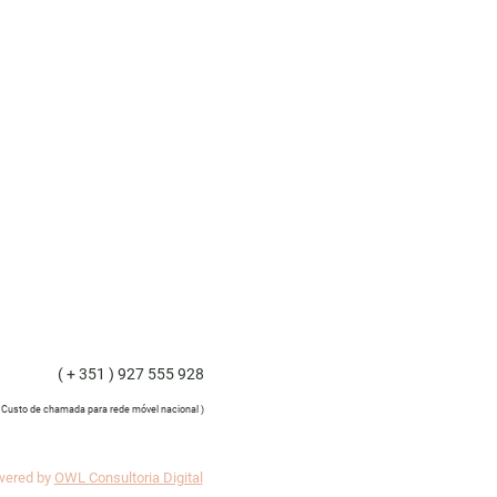
( + 351 ) 927 555 928
( Custo de chamada para rede móvel nacional )
wered by
OWL Consultoria Digital