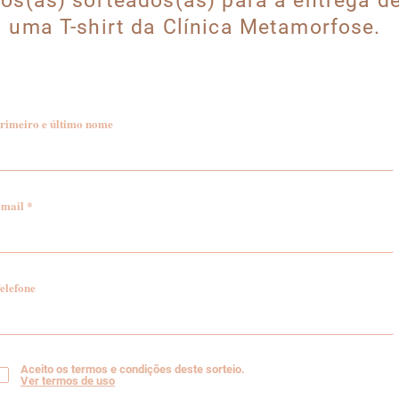
os(as) sorteados(as) para a entrega d
uma T-shirt da Clínica Metamorfose.
rimeiro e último nome
mail
elefone
Aceito os termos e condições deste sorteio.
Ver termos de uso