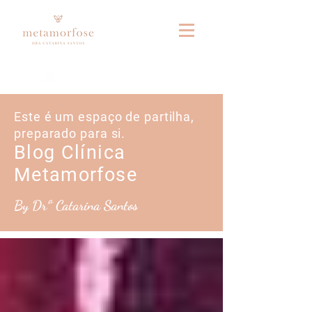
Fale connosco no whatsapp
Este é um espaço de partilha,
preparado para si.
Blog Clínica
Metamorfose
By Drª Catarina Santos