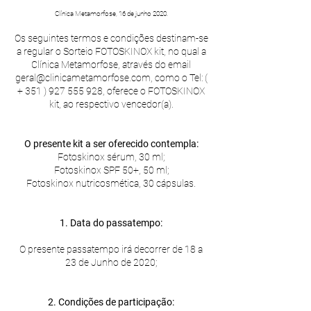
Clínica Metamorfose, 16 de junho 2020.
Os seguintes termos e condições destinam-se
a regular o Sorteio FOTOSKINOX kit, no qual a
Clínica Metamorfose, através do email
geral@clinicametamorfose.com
, como o Tel: (
+
351 ) 927 555 928
, oferece o FOTOSKINOX
kit, ao respectivo vencedor(a).
O presente kit a ser oferecido contempla:
Fotoskinox sérum, 30 ml;​
Fotoskinox SPF 50+, 50 ml;​
Fotoskinox nutricosmética, 30 cápsulas.
1.
Data do passatempo:
O presente passatempo irá decorrer de 18 a
23 de Junho de 2020;
2. Condições de participação: