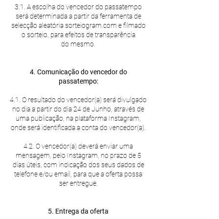
3.1. A escolha do vencedor do passatempo
será determinada a partir da ferramenta de
selecção aleatória sorteiogram.com e filmado
o sorteio, para efeitos de transparência
do mesmo.
4. Comunicação do vencedor do
passatempo:
4.1. O resultado do vencedor(a) será divulgado
no dia a partir do dia 24 de Junho, através de
uma publicação, na plataforma Instagram,
onde será identificada a conta do vencedor(a).
4.2. O vencedor(a) deverá enviar uma
mensagem, pelo Instagram, no prazo de 5
dias úteis, com indicação dos seus dados de
telefone e/ou email, para que a oferta possa
ser entregue.
5. Entrega da oferta