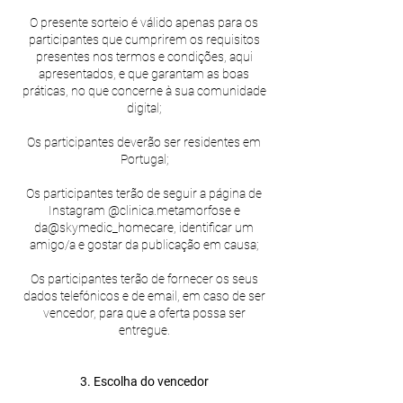
O presente sorteio é válido apenas para os
participantes que cumprirem os requisitos
presentes nos termos e condições, aqui
apresentados, e que garantam as boas
práticas, no que concerne à sua comunidade
digital;
Os participantes deverão ser residentes em
Portugal;
Os participantes terão de seguir a página de
Instagram @clinica.metamorfose e
da@skymedic_homecare, identificar um
amigo/a e gostar da publicação em causa;
Os participantes terão de fornecer os seus
dados telefónicos e de email, em caso de ser
vencedor, para que a oferta possa ser
entregue.
3. Escolha do vencedor