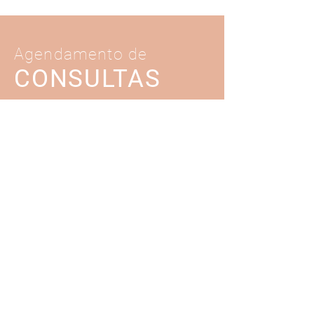
Agendamento de
CONSULTAS
Agende a sua consulta de avaliação
estética online, ou se preferir, ligue para
nós para o ( +
351 ) 927 555 928
.
AGENDAR CONSULTA
Estamos em Odivelas
Avenida Reinaldo dos Santos, 16B |
2675-673
Odivelas
( + 351 ) 927 555 928