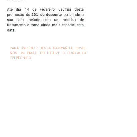
Até dia 14 de Fevereiro usufrua desta
promoção de
20% de desconto
ou brinde a
sua cara metade com um voucher de
tratamento e torne ainda mais especial esta
data.
PARA USUFRUIR DESTA CAMPANHA, ENVIE-
NOS UM EMAIL OU UTILIZE O CONTACTO
TELEFÓNICO.
( + 351 ) 927 555 928
geral@clinicametamorfose.com