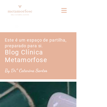
Fale connosco no whatsapp
Este é um espaço de partilha,
preparado para si.
Blog Clínica
Metamorfose
By Drª Catarina Santos