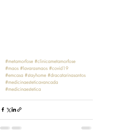
#metamorfose
#clinicametamorfose
#maos
#lavarasmaos
#covid19
#emcasa
#stayhome
#dracatarinasantos
#medicinaesteticavancada
#medicinaestetica